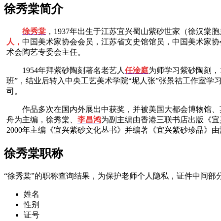
徐秀棠简介
徐秀棠
，1937年出生于江苏宜兴蜀山紫砂世家
（徐汉棠胞
人，
中国美术家协会会员，江苏省文史馆馆员，中国美术家协
术会陶艺专委会主任。
1954年拜紫砂陶刻著名老艺人
任淦庭
为师学习紫砂陶刻，1
班”，结业后转入中央工艺美术学院“坭人张”张景祜工作室学习
司。
作品多次在国内外展出中获奖，并被美国大都会博物馆、
舟为主编，徐秀棠、
李昌鸿
为副主编由香港三联书店出版《宜兴
2000年主编《宜兴紫砂文化丛书》并编著《宜兴紫砂珍品》
徐秀棠职称
“徐秀棠”的职称查询结果，为保护老师个人隐私，证件中间部分
姓名
性别
证号