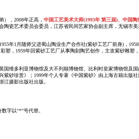
弟）
，
2008年
正高
，
中国工艺美术大师(1993年 第三届)、中国
会陶瓷艺术委员会委员，江苏省民间艺家协会副主席，无锡市美
955年1月随师父进蜀山陶业生产合作社(紫砂工艺厂前身)，1
彩塑，1959年回紫砂工艺厂从事陶刻陶艺创作，主攻紫砂雕塑，
英国维多利亚博物馆及大不列颠博物馆、比利时皇家博物馆及国内
紫砂珍赏》；1999年个人专著《中国紫砂》由上海古籍出版社
由浙江摄影出版社出版。
数字以“*”号代替。