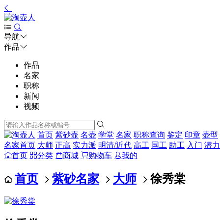
导航
作品
作品
名家
职称
新闻
视频
首页
紫砂壶
名壶
学堂
名家
职称查询
鉴定
印章
壶型
名家首页
大师
正高
实力派
明清/近代
高工
国工
助工
入门
潜力
首页
分类
商城
购物车
我的
首页
紫砂名家
大师
徐秀棠