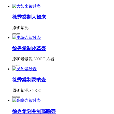
徐秀棠制大如来
原矿紫泥
徐秀棠制皮革壶
原矿老紫泥 300CC 方器
徐秀棠制灵豹壶
原矿紫泥 350CC
徐秀棠刻并制高瞻壶