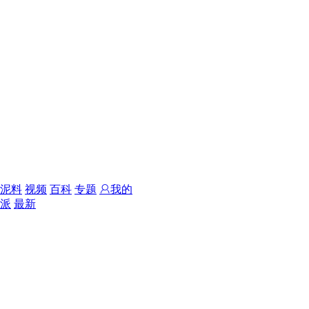
泥料
视频
百科
专题
我的
派
最新