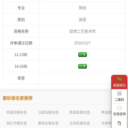
专业
陶刻
类别
国家
资格名称
助理工艺美术师
评审通过日期
2016/12/7
11-13年
14-16年
荣誉
客服微信
紫砂壶名家推荐
二维码
何道洪紫砂壶
汪寅仙紫砂壶
陈国良紫砂壶
季益顺紫砂壶
在线咨询
📁
张红华紫砂壶
惠祥云紫砂壶
吕尧臣紫砂壶
马祥林紫砂壶