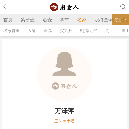
导航
首页
紫砂壶
名壶
学堂
名家
职称查询
鉴
名家首页
大师
正高
实力派
明清/近代
高工
国
万泽萍
工艺美术员