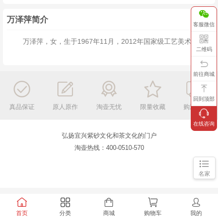
万泽萍简介
客服微信
万泽萍，女，生于1967年11月，2012年国家级工艺美术员。
二维码
前往商城
回到顶部
真品保证
原人原作
淘壶无忧
限量收藏
购满包邮
在线咨询
弘扬宜兴紫砂文化和茶文化的门户
淘壶热线：400-0510-570
名家
首页
分类
商城
购物车
我的