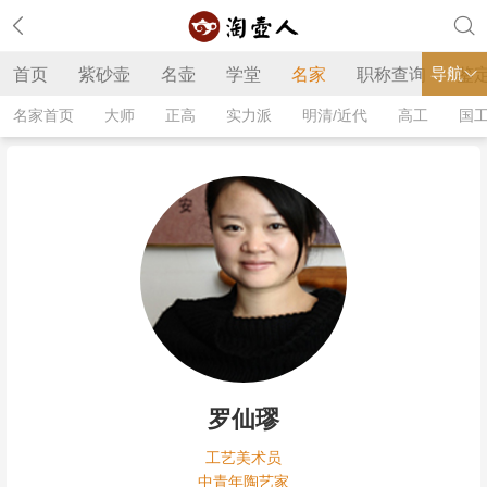
导航
首页
紫砂壶
名壶
学堂
名家
职称查询
鉴
名家首页
大师
正高
实力派
明清/近代
高工
国
罗仙璆
工艺美术员
中青年陶艺家