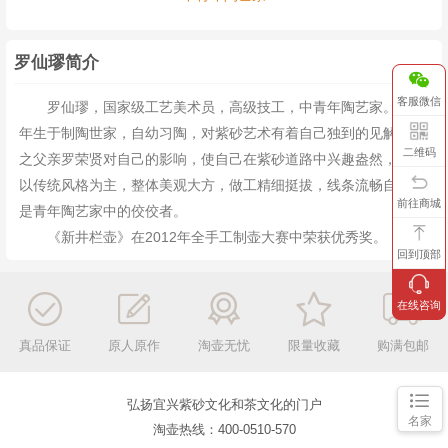
罗仙璆简介
客服微信
罗仙璆，国家级工艺美术员，高级技工，中青年陶艺家。
1987
年生于制陶世家，自幼习陶，对紫砂艺术有着自己独到的
见解，加
二维码
之父亲罗荣贤对自己的影响，使自己在紫砂道路中兴趣盎然，作品
以传统风格为主，整体美观大方，做工精细挺拔，线条流畅自然，
前往商城
是青年陶艺家中的佼佼者。
《新井栏壶》在2012年全手工制壶大赛中荣获优秀奖。
回到顶部
在线咨询
真品保证
原人原作
淘壶无忧
限量收藏
购满包邮
弘扬宜兴紫砂文化和茶文化的门户
名家
淘壶热线：400-0510-570